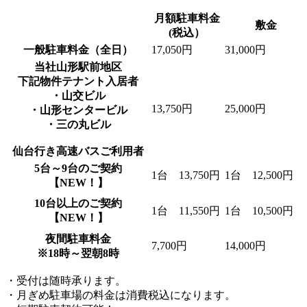
月額駐車料金
敷金
(税込）
一般駐車料金（全日）
17,050円
31,000円
当社山形駅前地区
下記物件テナント入居者
・山交ビル
13,750円
25,000円
・山形センタービル
・三の丸ビル
仙台行き高速バスご利用者
5台～9台のご契約
1台 13,750円
1台 12,500円
【NEW！】
10台以上のご契約
1台 11,550円
1台 10,500円
【NEW！】
夜間駐車料金
7,700円
14,000円
※18時～翌朝8時
・受付は随時承ります。
・月ぎめ駐車場の料金は消費税込になります。